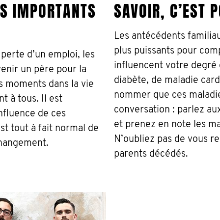
TS IMPORTANTS
SAVOIR, C’EST 
Les antécédents familiaux
plus puissants pour comp
 perte d’un emploi, les
influencent votre degré 
enir un père pour la
diabète, de maladie card
s moments dans la vie
nommer que ces maladi
 à tous. Il est
conversation : parlez a
influence de ces
et prenez en note les ma
st tout à fait normal de
N’oubliez pas de vous re
changement.
parents décédés.