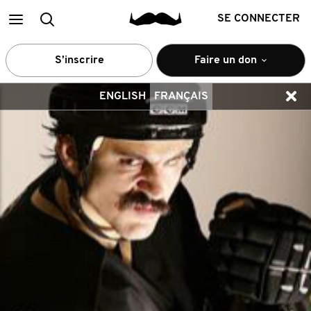
Main
Recherche
SE CONNECTER
menu
S’inscrire
Faire un don
ENGLISH
FRANÇAIS