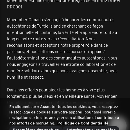
Movember est une organisation enregistrée en 84821 5604
RR0001
Movember Canada s'engage à honorer les communautés
autochtones de Turtle Island en cherchant de façon
intentionnelle et continue, la vérité et à apprendre tout au
long de notre route vers la réconciliation. Nous
reconnaissons et acceptons notre propre rôle dans ce
parcours, et nous offrons nos ressources en appuie à
l'autodétermination des communautés autochtones. Nous
nous engageons à travailler en étroite collaboration et de
manière solidaire alors que nous avançons ensemble, avec
humilité et respect.
Dans nos efforts pour aider les hommes à vivre plus
longtemps, plus heureux et en meilleure santé, Movember
Canada s'engagera et collaborera avec les communautés
En cliquant sur « Accepter tous les cookies », vous acceptez
autochtones pour améliorer les résultats en matière de
le stockage de cookies sur votre appareil pour améliorer la
santé masculine. Nous sommes ensemble sur cette route.
navigation sur le site, analyser son utilisation et contribuer à
nos efforts de marketing.
Politique de Confidentialité
© 2026 Movember. Tous droits réservés.