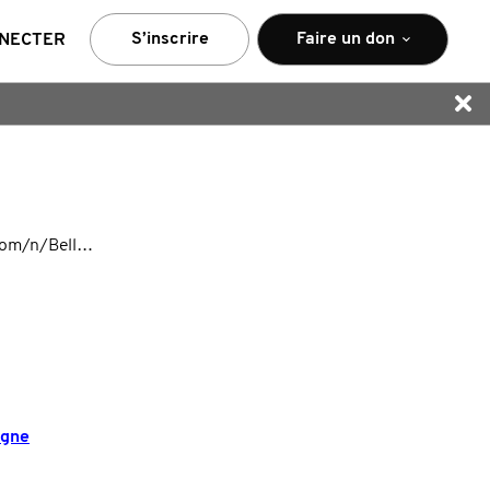
S’inscrire
Faire un don
NNECTER
https://movember.com/n/BellCanada
agne