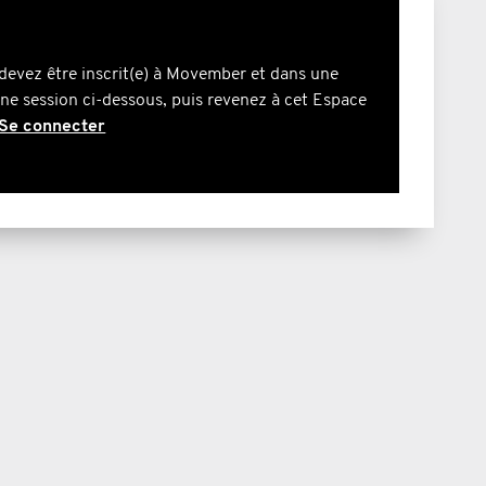
devez être inscrit(e) à Movember et dans une
une session ci-dessous, puis revenez à cet Espace
Se connecter