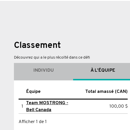
Classement
Découvrez qui a le plus récolté dans ce défi
INDIVIDU
À L'ÉQUIPE
Nom
Équipe
Total amassé (CAN)
Total amassé (CAN)
Team MOSTRONG -
1
Eric Crépeau
100,00 $
1
100,00 $
Bell Canada
Afficher 1 de 1
Afficher 1 de 1