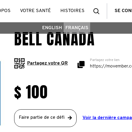
Recherche
OPOS
VOTRE SANTÉ
HISTOIRES
SE CO
ENGLISH
FRANÇAIS
BELL CANADA
Partagez votre lien
Partagez votre QR
$ 100
Faire partie de ce défi
Voir la dernière camp