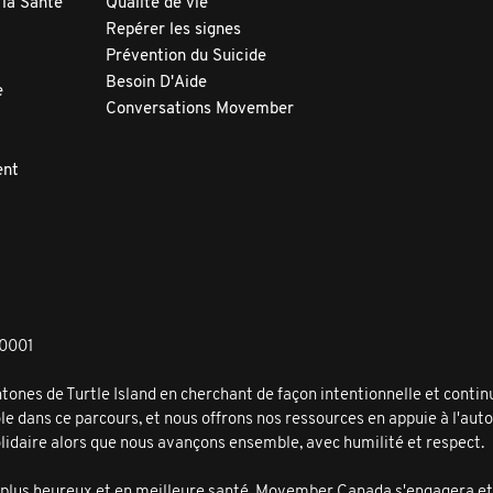
 la Santé
Qualité de vie
Repérer les signes
Prévention du Suicide
Besoin D'Aide
e
Conversations Movember
ent
R0001
 de Turtle Island en cherchant de façon intentionnelle et continue, 
ôle dans ce parcours, et nous offrons nos ressources en appuie à l
olidaire alors que nous avançons ensemble, avec humilité et respect.
, plus heureux et en meilleure santé, Movember Canada s'engagera 