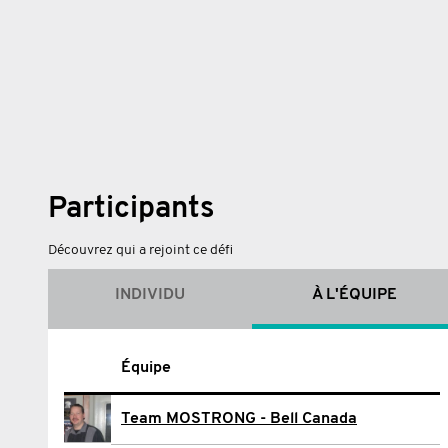
Participants
Découvrez qui a rejoint ce défi
INDIVIDU
À L'ÉQUIPE
Nom
Équipe
Eric Crépeau
Team MOSTRONG - Bell Canada