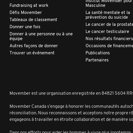
Institut Movember pour
Fundraising at work
Masculine
Défis Movember
La santé mentale et la
prévention du suicide
Tableaux de classement
Le cancer de la prostat
Donner une fois
Le cancer testiculaire
Donner à une personne ou à une
équipe
Nos résultats financiers
Autres façons de donner
Occasions de financem
Trouver un événement
Publications
Partenaires
Movember est une organisation enregistrée en 84821 5604 R
Movember Canada s'engage à honorer les communautés autochtones
réconciliation. Nous reconnaissons et acceptons notre propre r
engageons à travailler en étroite collaboration et de manière s
Dans nos efforts pour aider les hommes à vivre plus longtemps