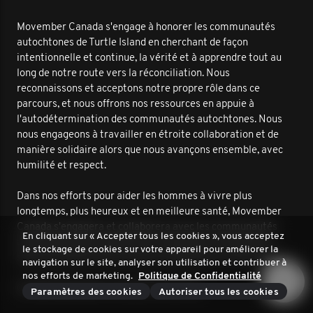
Movember Canada s'engage à honorer les communautés
autochtones de Turtle Island en cherchant de façon
intentionnelle et continue, la vérité et à apprendre tout au
long de notre route vers la réconciliation. Nous
reconnaissons et acceptons notre propre rôle dans ce
parcours, et nous offrons nos ressources en appuie à
l'autodétermination des communautés autochtones. Nous
nous engageons à travailler en étroite collaboration et de
manière solidaire alors que nous avançons ensemble, avec
humilité et respect.
Dans nos efforts pour aider les hommes à vivre plus
longtemps, plus heureux et en meilleure santé, Movember
Canada s'engagera et collaborera avec les communautés
En cliquant sur « Accepter tous les cookies », vous acceptez
autochtones pour améliorer les résultats en matière de
le stockage de cookies sur votre appareil pour améliorer la
santé masculine. Nous sommes ensemble sur cette route.
navigation sur le site, analyser son utilisation et contribuer à
nos efforts de marketing.
Politique de Confidentialité
© 2026 Movember. Tous droits réservés.
Paramètres des cookies
Autoriser tous les cookies