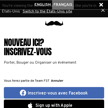
ENGLISH
FRANÇAIS
You're viewing the Canada site, but it looks like you're in
États-Unis
Switch to the États-Unis site
NOUVEAU ICI?
INSCRIVEZ-VOUS
Porter, Bouger ou Organiser un événement
Vous ferez partie de Team FST
Annuler
Inscrivez-vous avec Facebook
Sign up with Apple