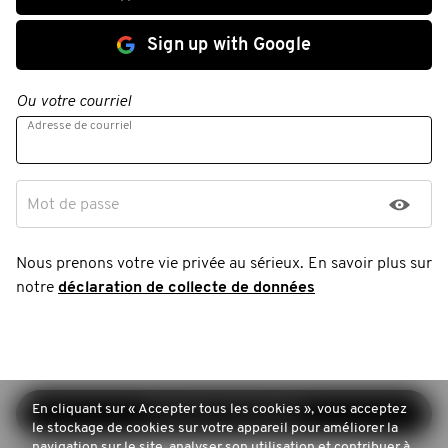
Sign up with Google
Ou votre courriel
Adresse de courriel
Mot de passe
Nous prenons votre vie privée au sérieux. En savoir plus sur
notre
déclaration de collecte de données
En cliquant sur « Accepter tous les cookies », vous acceptez
Continuer l'inscription
le stockage de cookies sur votre appareil pour améliorer la
navigation sur le site, analyser son utilisation et contribuer à