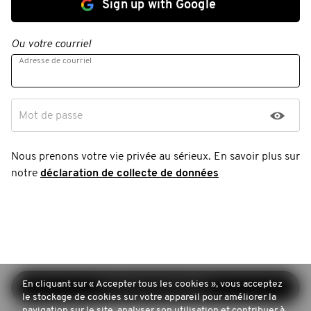
Sign up with Google
Ou votre courriel
Adresse de courriel
Mot de passe
Nous prenons votre vie privée au sérieux. En savoir plus sur
notre
déclaration de collecte de données
En cliquant sur « Accepter tous les cookies », vous acceptez
Continuer l'inscription
le stockage de cookies sur votre appareil pour améliorer la
navigation sur le site, analyser son utilisation et contribuer à