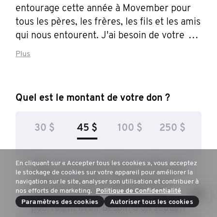
entourage cette année à Movember pour 
tous les pères, les frères, les fils et les amis 
qui nous entourent. J'ai besoin de votre 
aide. S'il vous plaît, faites un don pour 
Plus
appuyer la santé masculine.
Quel est le montant de votre don ?
30 $
45 $
100 $
250 $
En cliquant sur « Accepter tous les cookies », vous acceptez
Faites un don de 45$ pour offrir aux
le stockage de cookies sur votre appareil pour améliorer la
parents les outils nécessaires afin
navigation sur le site, analyser son utilisation et contribuer à
nos efforts de marketing.
Politique de Confidentialité
de reconnaître quand leurs ados
Paramètres des cookies
Autoriser tous les cookies
pourraient avoir besoin d’un soutien