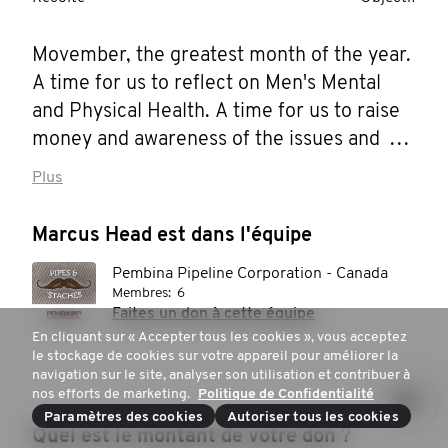
Movember, the greatest month of the year. 
A time for us to reflect on Men's Mental 
and Physical Health. A time for us to raise 
money and awareness of the issues and 
challenges facing men. For too long have 
Plus
men been told to "man up" and bury their 
feelings. Now we know better and can do 
Marcus Head est dans l'équipe
better. Please consider donating to support 
Pembina Pipeline Corporation - Canada
Men's Health or join us in growing epic 
Membres:
6
Moustaches to promote discussions around 
Faites un don à cette équipe
Men's Health.
En cliquant sur « Accepter tous les cookies », vous acceptez
le stockage de cookies sur votre appareil pour améliorer la
navigation sur le site, analyser son utilisation et contribuer à
nos efforts de marketing.
Politique de Confidentialité
Paramètres des cookies
Autoriser tous les cookies
Quel est le montant de votre don ?