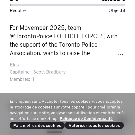
Récolté
Objectif
For Movember 2025, team 
'@TorontoPolice FOLLICLE FORCE' , with 
the support of the Toronto Police 
Association, wants to raise the 
conversation around men's health - 
Plus
especially mental health and suicide 
Capitaine:
Scott Bradbury
prevention. We want to engage men, and 
Membres:
1
those that love them, to have these critical 
conversations about our health and mental 
En cliquant sur « Accepter tous les cookies », vous acceptez
health, and continue to reduce the stigma 
Quel est le montant de votre don ?
le stockage de cookies sur votre appareil pour améliorer la
around these issues. Reach out and ask for 
navigation sur le site, analyser son utilisation et contribuer à
nos efforts de marketing.
Politique de Confidentialité
help if you need it, or if you recognize 
50 $
100 $
250 $
500 $
Paramètres des cookies
Autoriser tous les cookies
someone that does - reach out to *them* - 