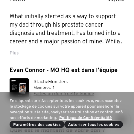
What initially started as a way to support 
my dad through his prostate cancer 
diagnosis and treatment, has turned into a 
career and a major passion of mine. While 
my Mo will always be tied to my dad and his 
Plus
successful battle with prostate cancer, I 
continue to Mo for the men in my life 
Evan Connor - MO HQ est dans l'équipe
because I am truly lucky to have a great 
StacheMonsters
father, brother, and a group of legendary 
Membres:
1
friends that I want to get as much time with 
Faites un don à cette équipe
as possible.

En cliquant sur « Accepter tous les cookies », vous acceptez
le stockage de cookies sur votre appareil pour améliorer la
navigation sur le site, analyser son utilisation et contribuer à
In addition to my personal connection to 
nos efforts de marketing.
Politique de Confidentialité
the cause, my role at Movember allows me 
Paramètres des cookies
Autoriser tous les cookies
Quel est le montant de votre don ?