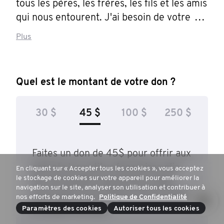
tous les pères, les frères, les fils et les amis 
qui nous entourent. J'ai besoin de votre 
aide. S'il vous plaît, faites un don pour 
Plus
appuyer la santé masculine.
Quel est le montant de votre don ?
30 $
45 $
100 $
250 $
Faites un don de 45$ pour offrir aux
parents les outils nécessaires afin
En cliquant sur « Accepter tous les cookies », vous acceptez
le stockage de cookies sur votre appareil pour améliorer la
de reconnaître quand leurs ados
navigation sur le site, analyser son utilisation et contribuer à
pourraient avoir besoin d’un soutien
nos efforts de marketing.
Politique de Confidentialité
Paramètres des cookies
en santé mentale.
Autoriser tous les cookies