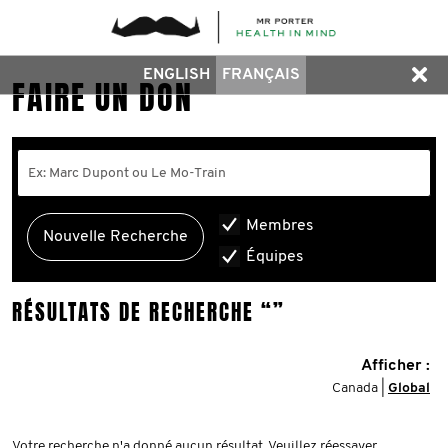
ENGLISH
FRANÇAIS
FAIRE UN DON
Membres
Équipes
RÉSULTATS DE RECHERCHE
“”
Afficher :
Canada |
Global
Votre recherche n'a donné aucun résultat. Veuillez réessayer.